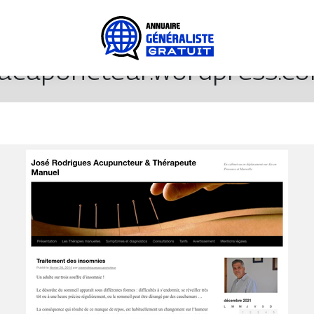
sacuponcteur.wordpress.co